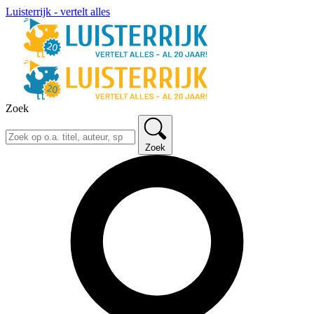
Luisterrijk - vertelt alles
Zoek
Zoek