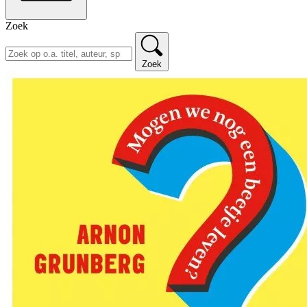
Zoek
Zoek