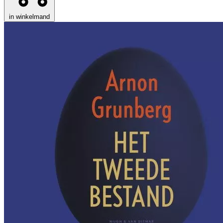
in winkelmand