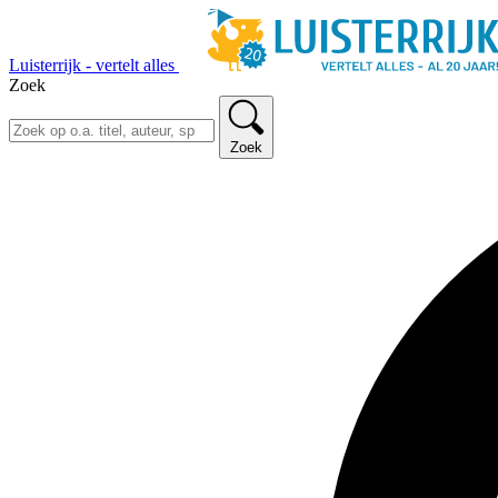
Luisterrijk - vertelt alles
Zoek
Zoek