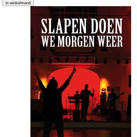
in winkelmand