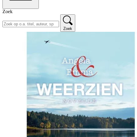
Zoek
Zoek