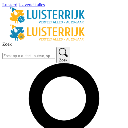
Luisterrijk - vertelt alles
Zoek
Zoek