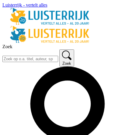
Luisterrijk - vertelt alles
Zoek
Zoek