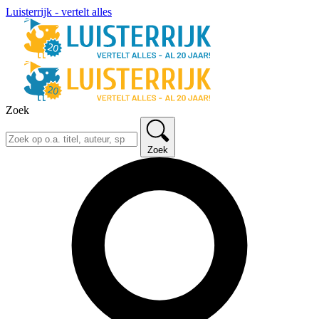
Luisterrijk - vertelt alles
Zoek
Zoek