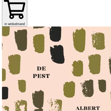
in winkelmand