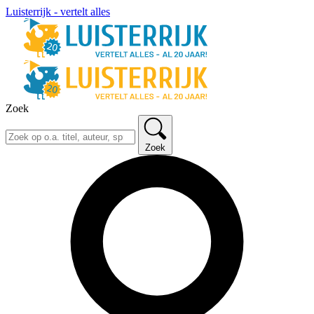
Luisterrijk - vertelt alles
Zoek
Zoek