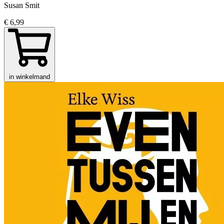
Susan Smit
€ 6,99
in winkelmand