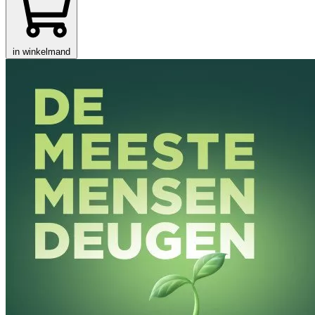
in winkelmand