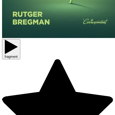
fragment