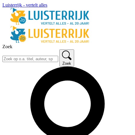
Luisterrijk - vertelt alles
Zoek
Zoek