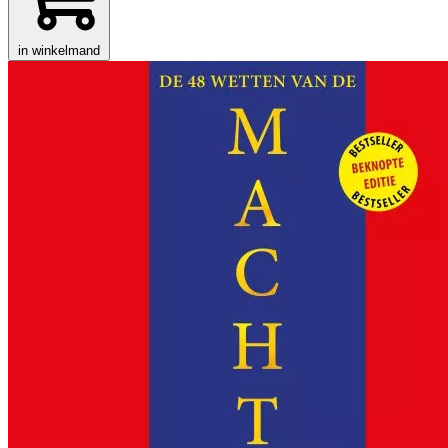
in winkelmand