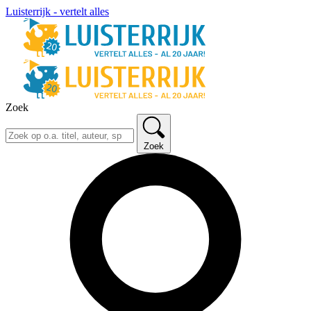
Luisterrijk - vertelt alles
Zoek
Zoek