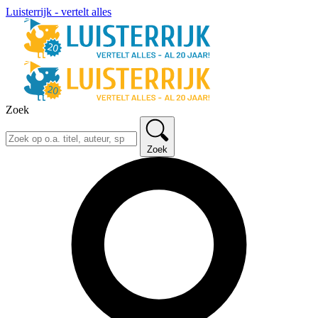
Luisterrijk - vertelt alles
Zoek
Zoek