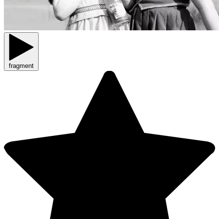
fragment