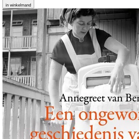
in winkelmand