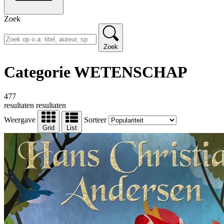
Zoek
Zoek
Categorie WETENSCHAP
477
resultaten
resultaten
Weergave
Sorteer
Grid
List