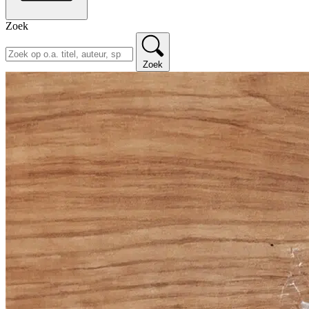
Zoek
Zoek