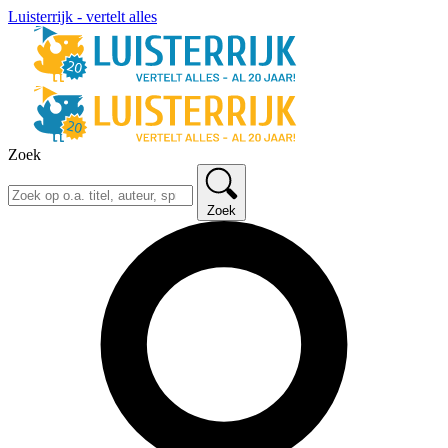
Luisterrijk - vertelt alles
Zoek
Zoek