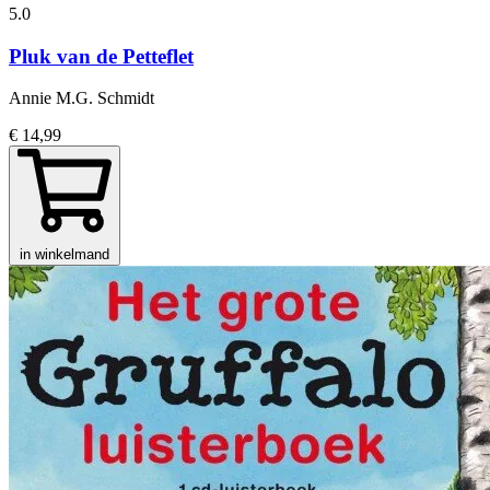
5.0
Pluk van de Petteflet
Annie M.G. Schmidt
€ 14,99
in winkelmand