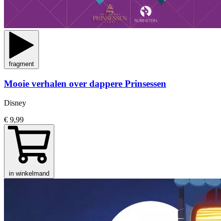
fragment
Mooie verhalen over dappere Prinsessen
Disney
€ 9,99
in winkelmand