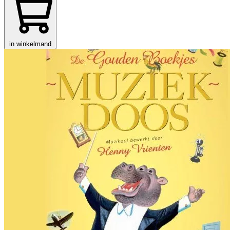
in winkelmand