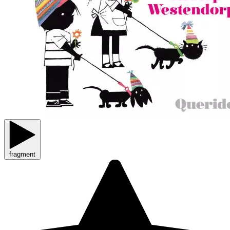
fragment