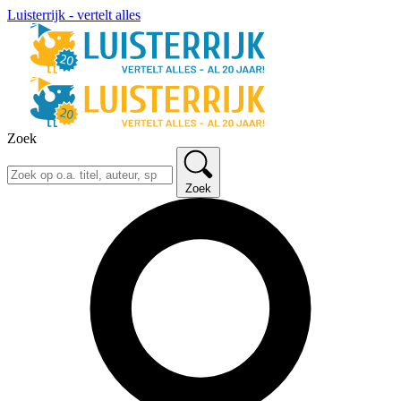
Luisterrijk - vertelt alles
Zoek
Zoek