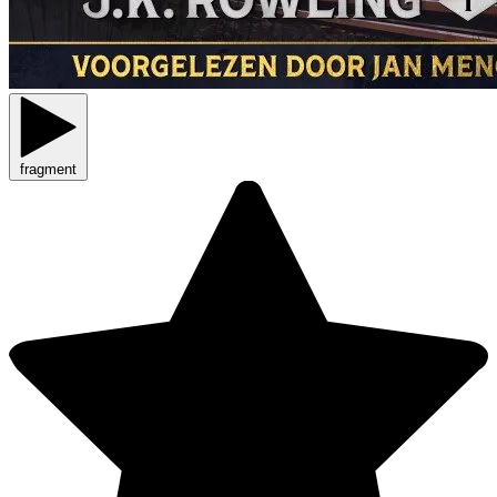
fragment