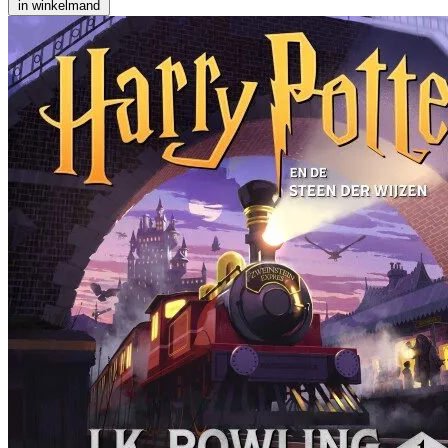
in winkelmand