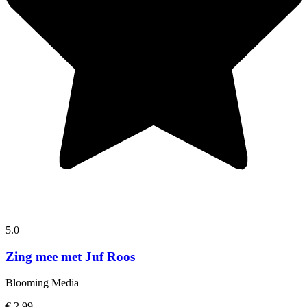
5.0
Zing mee met Juf Roos
Blooming Media
€ 2,99