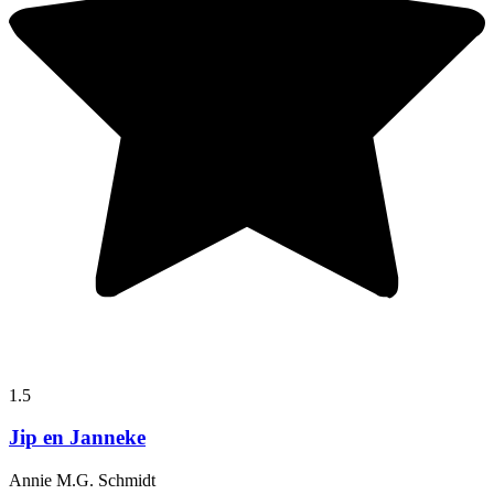
1.5
Jip en Janneke
Annie M.G. Schmidt