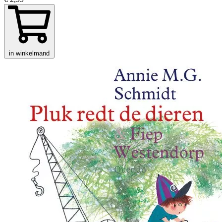
in winkelmand