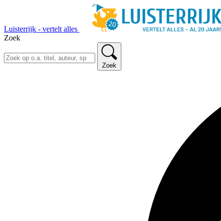
Luisterrijk - vertelt alles
Zoek
Zoek