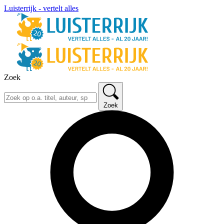
Luisterrijk - vertelt alles
Zoek
Zoek