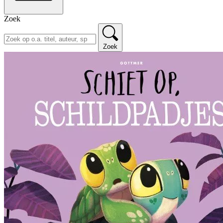
Zoek
Zoek