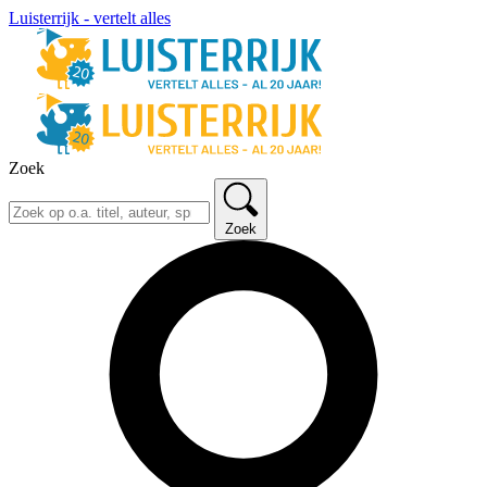
Luisterrijk - vertelt alles
Zoek
Zoek