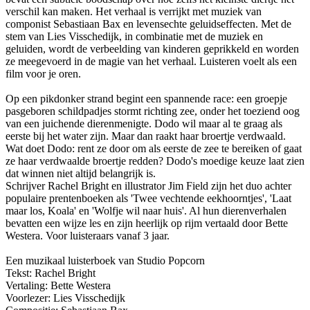
verschil kan maken. Het verhaal is verrijkt met muziek van
componist Sebastiaan Bax en levensechte geluidseffecten. Met de
stem van Lies Visschedijk, in combinatie met de muziek en
geluiden, wordt de verbeelding van kinderen geprikkeld en worden
ze meegevoerd in de magie van het verhaal. Luisteren voelt als een
film voor je oren.
Op een pikdonker strand begint een spannende race: een groepje
pasgeboren schildpad­jes stormt richting zee, onder het toeziend oog
van een juichende dierenmenigte. Dodo wil maar al te graag als
eerste bij het water zijn. Maar dan raakt haar broertje verdwaald.
Wat doet Dodo: rent ze door om als eerste de zee te bereiken of gaat
ze haar verdwaalde broertje redden? Dodo's moedige keuze laat zien
dat winnen niet altijd belangrijk is.
Schrijver Rachel Bright en illustrator Jim Field zijn het duo achter
populaire prentenboeken als 'Twee vechtende eekhoorntjes', 'Laat
maar los, Koala' en 'Wolfje wil naar huis'. Al hun dierenverhalen
bevatten een wijze les en zijn heerlijk op rijm vertaald door Bette
Westera. Voor luisteraars vanaf 3 jaar.
Een muzikaal luisterboek van Studio Popcorn
Tekst: Rachel Bright
Vertaling: Bette Westera
Voorlezer: Lies Visschedijk