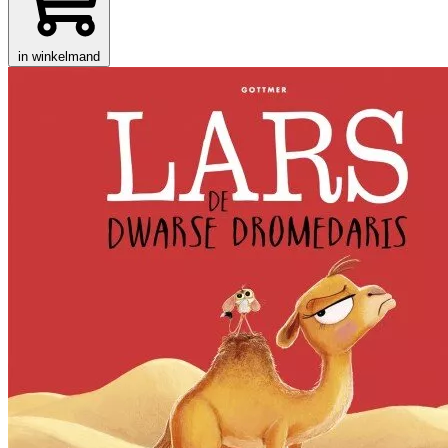
in winkelmand