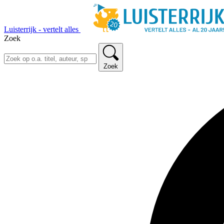
Luisterrijk - vertelt alles
Zoek
Zoek