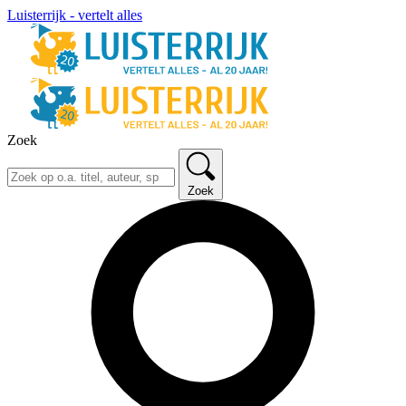
Luisterrijk - vertelt alles
Zoek
Zoek