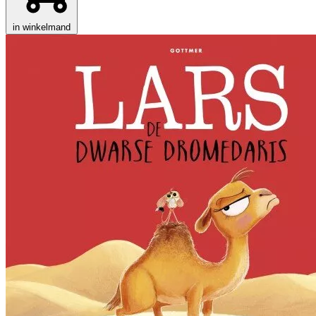
in winkelmand