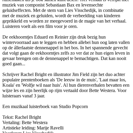
muziek van componist Sebastiaan Bax en levensechte
geluidseffecten. Met de stem van Lies Visschedijk, in combinatie
met de muziek en geluiden, wordt de verbeelding van kinderen
geprikkeld en worden ze meegevoerd in de magie van het verhaal.
Luisteren voelt als een film voor je oren.
De eekhoorntjes Eduard en Reinier zijn druk bezig hun
wintervoorraad aan te leggen en hebben allebei hun oog laten vallen
op de állerlaatste dennenappel in het bos. In het spannende gevecht
dat volgt gaan de eekhoorntjes zelfs zo ver dat ze hun eigen leven in
gevaar brengen om de dennenappel te bemachtigen. Dat kan nooit
goed gaan...
Schrijver Rachel Bright en illustrator Jim Field zijn het duo achter
populaire prentenboeken als 'De leeuw in de muis', 'Laat maar los,
Koala' en 'Wolfje wil naar huis'. Al hun dierenverhalen bevatten een
wijze les en zijn heerlijk op rijm vertaald door Bette Westera. Voor
luisteraars vanaf 3 jaar.
Een muzikaal luisterboek van Studio Popcorn
Tekst: Rachel Bright
Vertaling: Bette Westera
Artistieke leiding: Marije Ravelli