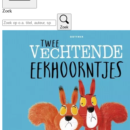
Zoek
Zoek