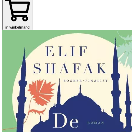
in winkelmand