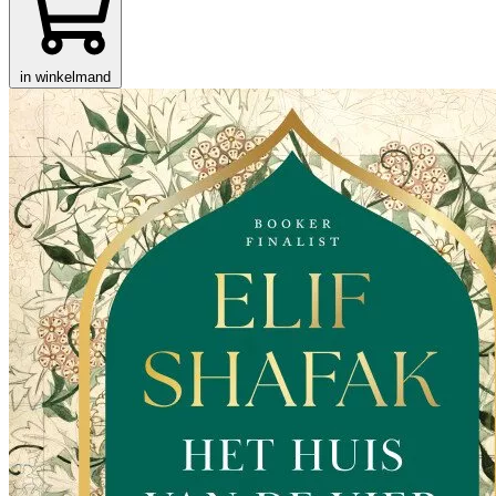
in winkelmand