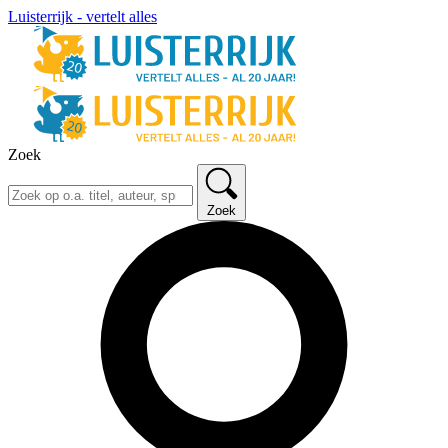
Luisterrijk - vertelt alles
Zoek
Zoek