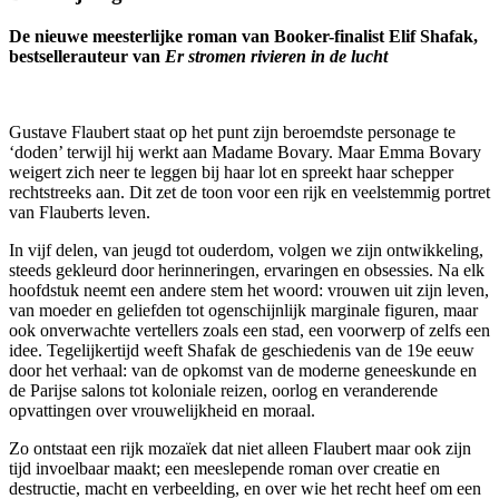
De nieuwe meesterlijke roman van Booker-finalist Elif Shafak,
bestsellerauteur van
Er stromen rivieren in de lucht
Gustave Flaubert staat op het punt zijn beroemdste personage te
‘doden’ terwijl hij werkt aan Madame Bovary. Maar Emma Bovary
weigert zich neer te leggen bij haar lot en spreekt haar schepper
rechtstreeks aan. Dit zet de toon voor een rijk en veelstemmig portret
van Flauberts leven.
In vijf delen, van jeugd tot ouderdom, volgen we zijn ontwikkeling,
steeds gekleurd door herinneringen, ervaringen en obsessies. Na elk
hoofdstuk neemt een andere stem het woord: vrouwen uit zijn leven,
van moeder en geliefden tot ogenschijnlijk marginale figuren, maar
ook onverwachte vertellers zoals een stad, een voorwerp of zelfs een
idee. Tegelijkertijd weeft Shafak de geschiedenis van de 19e eeuw
door het verhaal: van de opkomst van de moderne geneeskunde en
de Parijse salons tot koloniale reizen, oorlog en veranderende
opvattingen over vrouwelijkheid en moraal.
Zo ontstaat een rijk mozaïek dat niet alleen Flaubert maar ook zijn
tijd invoelbaar maakt; een meeslepende roman over creatie en
destructie, macht en verbeelding, en over wie het recht heef om een