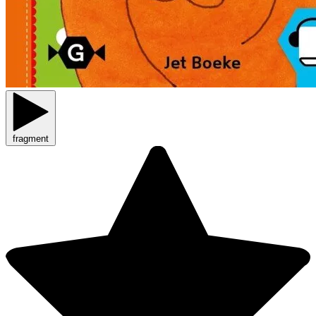
fragment