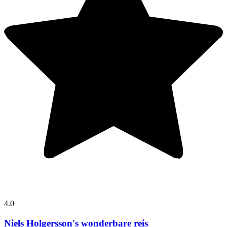
4.0
Niels Holgersson's wonderbare reis