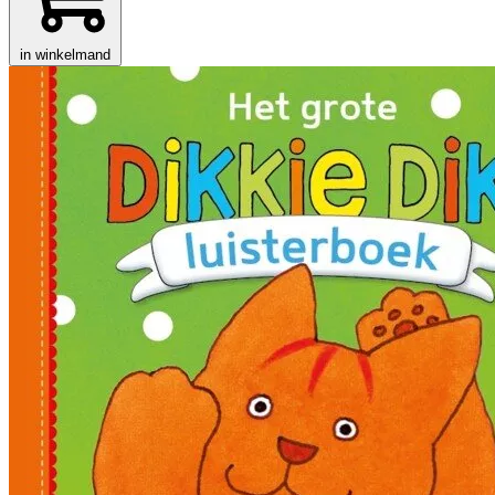
in winkelmand