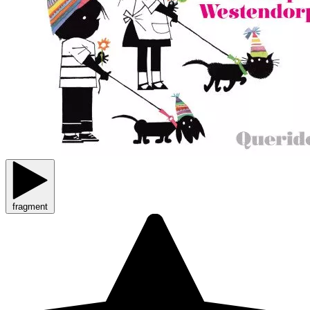
fragment