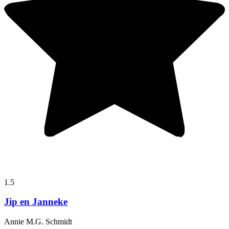
1.5
Jip en Janneke
Annie M.G. Schmidt