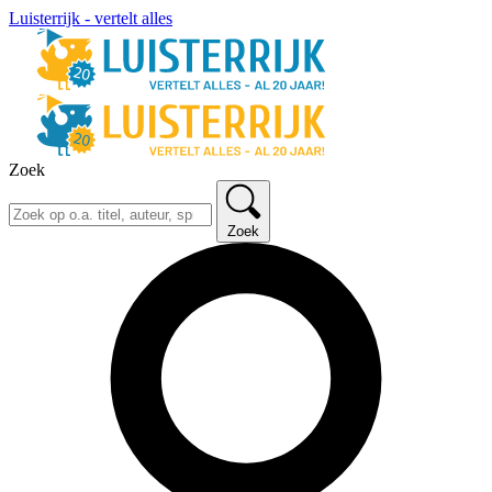
Luisterrijk - vertelt alles
Zoek
Zoek