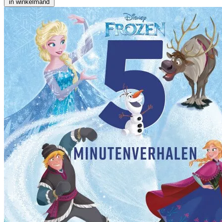
in winkelmand