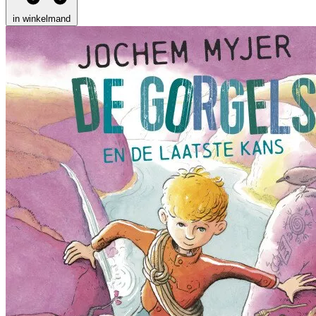
in winkelmand