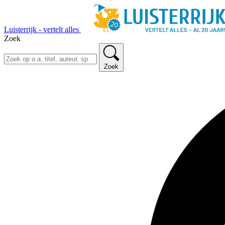
Luisterrijk - vertelt alles
Zoek
Zoek