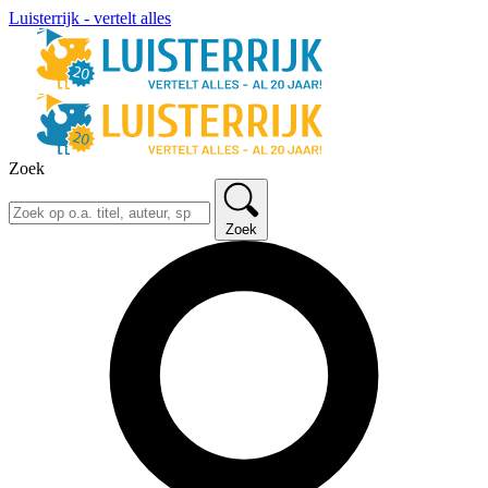
Luisterrijk - vertelt alles
Zoek
Zoek