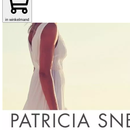
in winkelmand