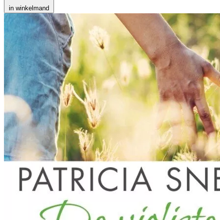
in winkelmand