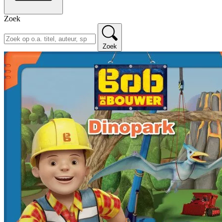
Zoek
Zoek