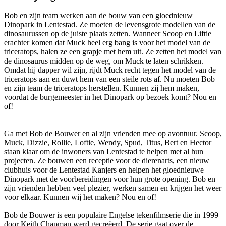
Bob en zijn team werken aan de bouw van een gloednieuw
Dinopark in Lentestad. Ze moeten de levensgrote modellen van de
dinosaurussen op de juiste plaats zetten. Wanneer Scoop en Liftie
erachter komen dat Muck heel erg bang is voor het model van de
triceratops, halen ze een grapje met hem uit. Ze zetten het model van
de dinosaurus midden op de weg, om Muck te laten schrikken.
Omdat hij dapper wil zijn, rijdt Muck recht tegen het model van de
triceratops aan en duwt hem van een steile rots af. Nu moeten Bob
en zijn team de triceratops herstellen. Kunnen zij hem maken,
voordat de burgemeester in het Dinopark op bezoek komt? Nou en
of!
Ga met Bob de Bouwer en al zijn vrienden mee op avontuur. Scoop,
Muck, Dizzie, Rollie, Loftie, Wendy, Spud, Titus, Bert en Hector
staan klaar om de inwoners van Lentestad te helpen met al hun
projecten. Ze bouwen een receptie voor de dierenarts, een nieuw
clubhuis voor de Lentestad Kanjers en helpen het gloednieuwe
Dinopark met de voorbereidingen voor hun grote opening. Bob en
zijn vrienden hebben veel plezier, werken samen en krijgen het weer
voor elkaar. Kunnen wij het maken? Nou en of!
Bob de Bouwer is een populaire Engelse tekenfilmserie die in 1999
door Keith Chapman werd gecreëerd. De serie gaat over de