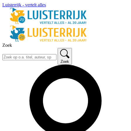
Luisterrijk - vertelt alles
Zoek
Zoek