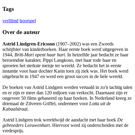
Tags
verfilmd
hoorspel
Over de auteur
Astrid Lindgren-Ericsson
(1907–2002) was een Zweeds
schrijfster van kinderboeken. Haar eerste boek werd uitgegeven in
1944,
Britt-Mari opent haar hart
. In hetzelfde jaar bedacht ze haar
beroemdste karakter, Pippi Langkous, met haar rode haar en
sproeten het sterkste meisje ter wereld. Ze bedacht het in eerste
instantie voor haar dochter Karin toen zij ziek was. Het boek werd
uitgebracht in 1947 en werd een groot succes in de hele wereld.
De boeken van Astrid Lindgren werden vertaald in zo'n tachtig talen
en er zijn er meer dan 120 miljoen van verkocht. Daarnaast zijn er
ongeveer 50 films gebaseerd op haar boeken. In Nederland kreeg ze
driemaal de Zilveren Griffel, ondermeer voor
Lotta uit de
Kabaalstraat
.
Astrid Lindgren trok wereldwijd de aandacht met haar boek
De
gebroeders Leeuwenhart
. Hiervoor werd zij onderscheiden met de
vredesprijs.