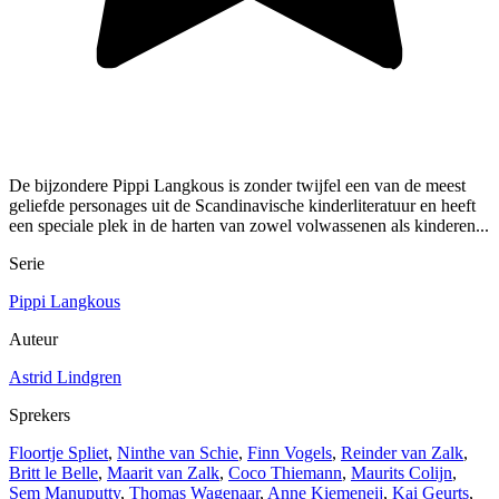
De bijzondere Pippi Langkous is zonder twijfel een van de meest
geliefde personages uit de Scandinavische kinderliteratuur en heeft
een speciale plek in de harten van zowel volwassenen als kinderen...
Serie
Pippi Langkous
Auteur
Astrid Lindgren
Sprekers
Floortje Spliet
,
Ninthe van Schie
,
Finn Vogels
,
Reinder van Zalk
,
Britt le Belle
,
Maarit van Zalk
,
Coco Thiemann
,
Maurits Colijn
,
Sem Manuputty
,
Thomas Wagenaar
,
Anne Kiemeneij
,
Kai Geurts
,