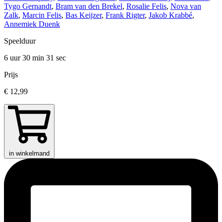
Tygo Gernandt
,
Bram van den Brekel
,
Rosalie Felis
,
Nova van
Zalk
,
Marcin Felis
,
Bas Keijzer
,
Frank Rigter
,
Jakob Krabbé
,
Annemiek Duenk
Speelduur
6 uur 30 min
31 sec
Prijs
€ 12,99
in winkelmand