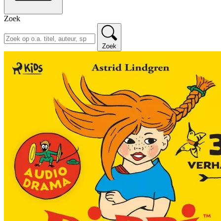
Zoek
Zoek