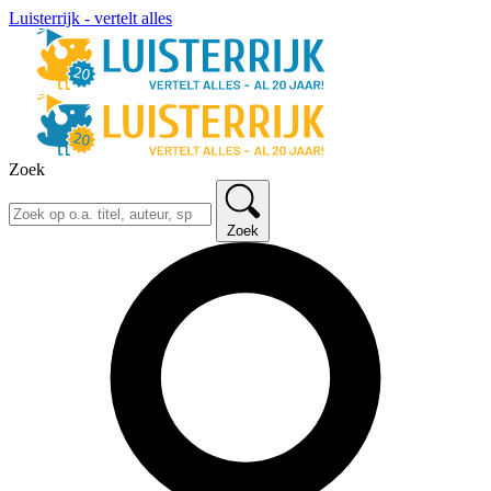
Luisterrijk - vertelt alles
Zoek
Zoek