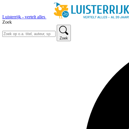
Luisterrijk - vertelt alles
Zoek
Zoek