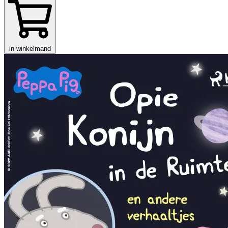
in winkelmand