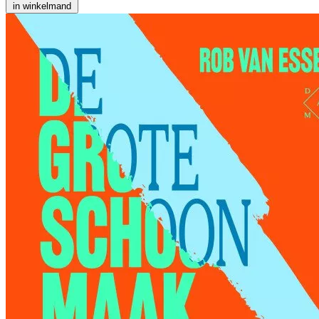
in winkelmand