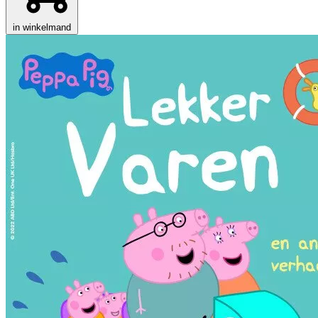
in winkelmand