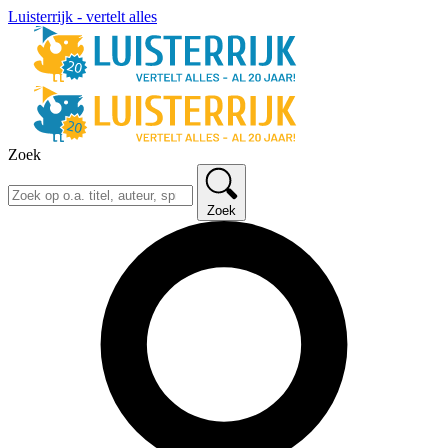
Luisterrijk - vertelt alles
Zoek
Zoek