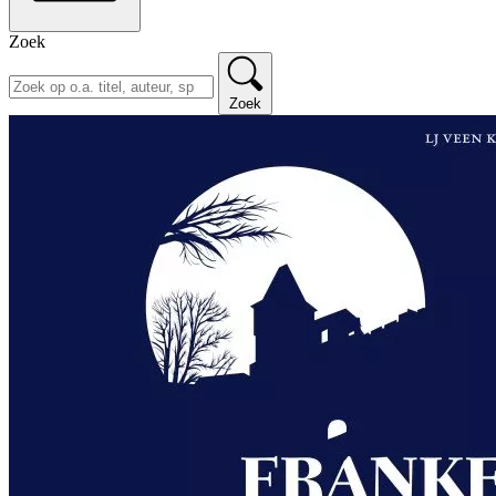
Zoek
Zoek