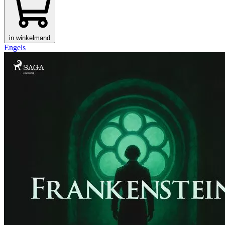
in winkelmand
Engels