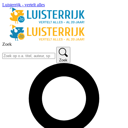
Luisterrijk - vertelt alles
Zoek
Zoek