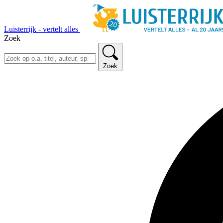
Luisterrijk - vertelt alles
Zoek
Zoek