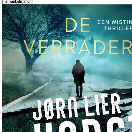
in winkelmand