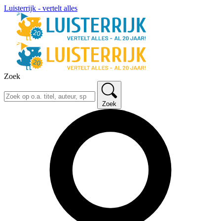
Luisterrijk - vertelt alles
Zoek
Zoek