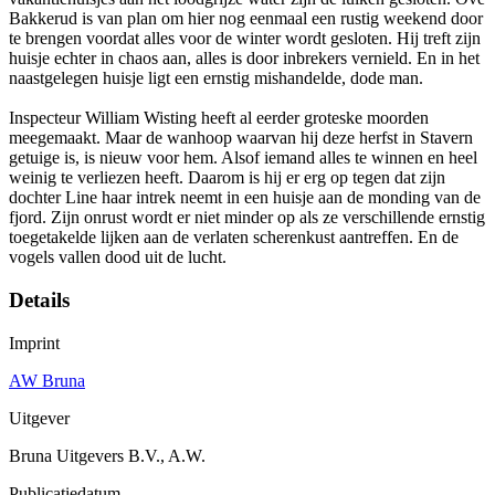
Bakkerud is van plan om hier nog eenmaal een rustig weekend door
te brengen voordat alles voor de winter wordt gesloten. Hij treft zijn
huisje echter in chaos aan, alles is door inbrekers vernield. En in het
naastgelegen huisje ligt een ernstig mishandelde, dode man.
Inspecteur William Wisting heeft al eerder groteske moorden
meegemaakt. Maar de wanhoop waarvan hij deze herfst in Stavern
getuige is, is nieuw voor hem. Alsof iemand alles te winnen en heel
weinig te verliezen heeft. Daarom is hij er erg op tegen dat zijn
dochter Line haar intrek neemt in een huisje aan de monding van de
fjord. Zijn onrust wordt er niet minder op als ze verschillende ernstig
toegetakelde lijken aan de verlaten scherenkust aantreffen. En de
vogels vallen dood uit de lucht.
Details
Imprint
AW Bruna
Uitgever
Bruna Uitgevers B.V., A.W.
Publicatiedatum