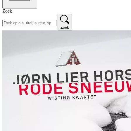
Zoek
Zoek