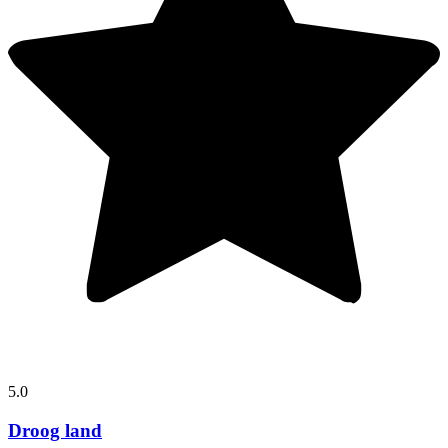
5.0
Droog land