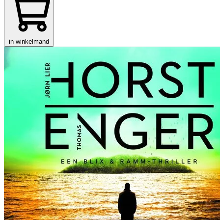
in winkelmand