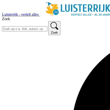
Luisterrijk - vertelt alles
Zoek
Zoek