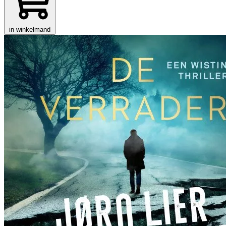
in winkelmand