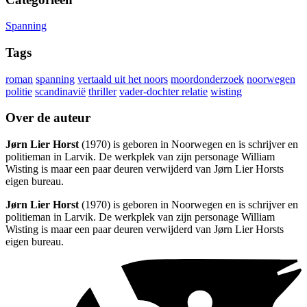
Spanning
Tags
roman
spanning
vertaald uit het noors
moordonderzoek
noorwegen
politie
scandinavië
thriller
vader-dochter relatie
wisting
Over de auteur
Jørn Lier Horst
(1970) is geboren in Noorwegen en is schrijver en
politieman in Larvik. De werkplek van zijn personage William
Wisting is maar een paar deuren verwijderd van Jørn Lier Horsts
eigen bureau.
Jørn Lier Horst
(1970) is geboren in Noorwegen en is schrijver en
politieman in Larvik. De werkplek van zijn personage William
Wisting is maar een paar deuren verwijderd van Jørn Lier Horsts
eigen bureau.