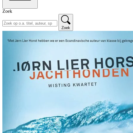
Zoek
Zoek