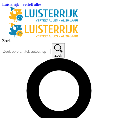
Luisterrijk - vertelt alles
Zoek
Zoek