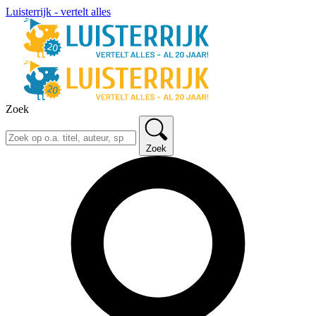
Luisterrijk - vertelt alles
Zoek
Zoek