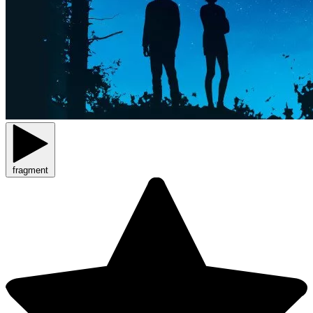
fragment