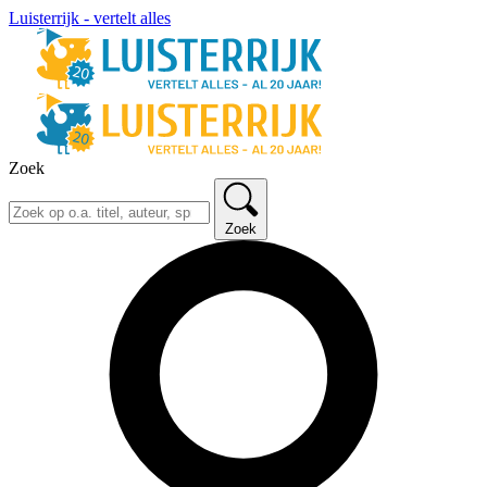
Luisterrijk - vertelt alles
Zoek
Zoek