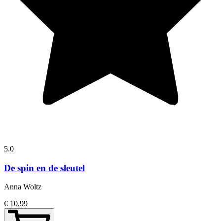
5.0
De spin en de sleutel
Anna Woltz
€ 10,99