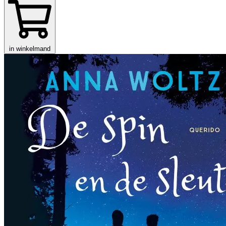
in winkelmand