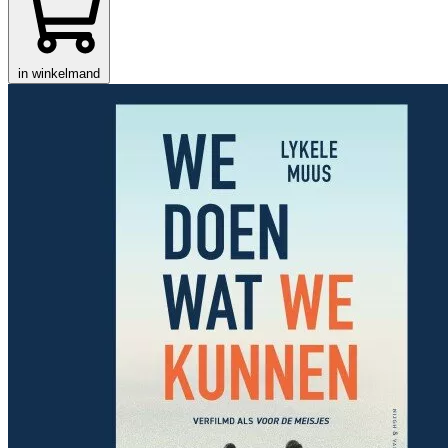
in winkelmand