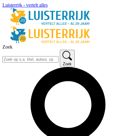
Luisterrijk - vertelt alles
Zoek
Zoek