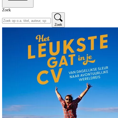
Zoek
Zoek