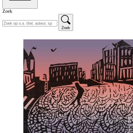
Zoek
Zoek