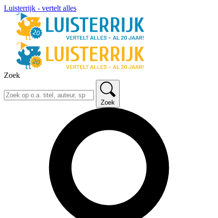
Luisterrijk - vertelt alles
Zoek
Zoek