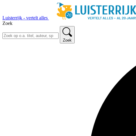
Luisterrijk - vertelt alles
Zoek
Zoek