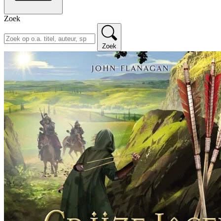
Zoek
Zoek