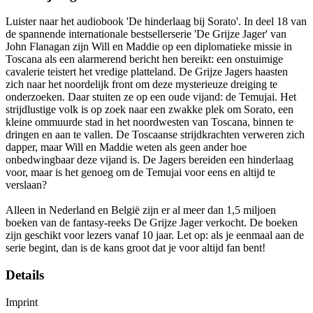
Luister naar het audiobook 'De hinderlaag bij Sorato'. In deel 18 van
de spannende internationale bestsellerserie 'De Grijze Jager' van
John Flanagan zijn Will en Maddie op een diplomatieke missie in
Toscana als een alarmerend bericht hen bereikt: een onstuimige
cavalerie teistert het vredige platteland. De Grijze Jagers haasten
zich naar het noordelijk front om deze mysterieuze dreiging te
onderzoeken. Daar stuiten ze op een oude vijand: de Temujai. Het
strijdlustige volk is op zoek naar een zwakke plek om Sorato, een
kleine ommuurde stad in het noordwesten van Toscana, binnen te
dringen en aan te vallen. De Toscaanse strijdkrachten verweren zich
dapper, maar Will en Maddie weten als geen ander hoe
onbedwingbaar deze vijand is. De Jagers bereiden een hinderlaag
voor, maar is het genoeg om de Temujai voor eens en altijd te
verslaan?
Alleen in Nederland en België zijn er al meer dan 1,5 miljoen
boeken van de fantasy-reeks De Grijze Jager verkocht. De boeken
zijn geschikt voor lezers vanaf 10 jaar. Let op: als je eenmaal aan de
serie begint, dan is de kans groot dat je voor altijd fan bent!
Details
Imprint