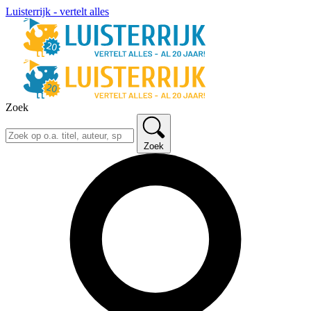
Luisterrijk - vertelt alles
Zoek
Zoek