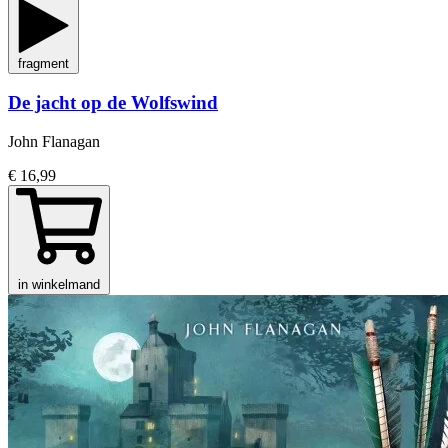
fragment
De jacht op de Wolfswind
John Flanagan
€ 16,99
in winkelmand