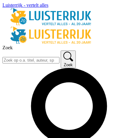
Luisterrijk - vertelt alles
Zoek
Zoek