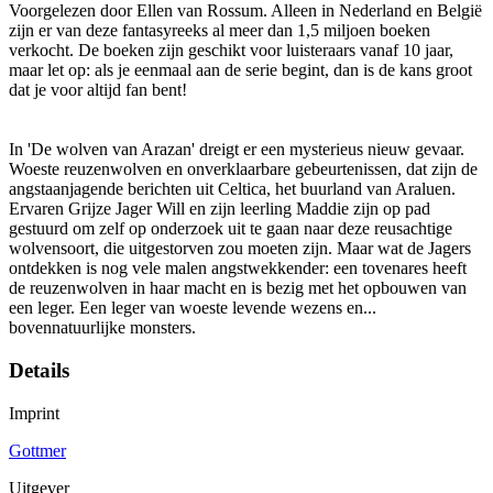
Voorgelezen door Ellen van Rossum. Alleen in Nederland en België
zijn er van deze fantasyreeks al meer dan 1,5 miljoen boeken
verkocht. De boeken zijn geschikt voor luisteraars vanaf 10 jaar,
maar let op: als je eenmaal aan de serie begint, dan is de kans groot
dat je voor altijd fan bent!
In 'De wolven van Arazan' dreigt er een mysterieus nieuw gevaar.
Woeste reuzenwolven en onverklaarbare gebeurtenissen, dat zijn de
angstaanjagende berichten uit Celtica, het buurland van Araluen.
Ervaren Grijze Jager Will en zijn leerling Maddie zijn op pad
gestuurd om zelf op onderzoek uit te gaan naar deze reusachtige
wolvensoort, die uitgestorven zou moeten zijn. Maar wat de Jagers
ontdekken is nog vele malen angstwekkender: een tovenares heeft
de reuzenwolven in haar macht en is bezig met het opbouwen van
een leger. Een leger van woeste levende wezens en...
bovennatuurlijke monsters.
Details
Imprint
Gottmer
Uitgever