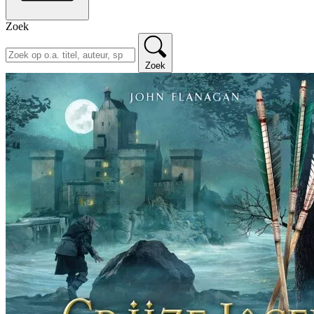
Zoek
Zoek