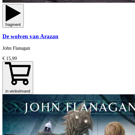
fragment
De wolven van Arazan
John Flanagan
€ 15,99
in winkelmand