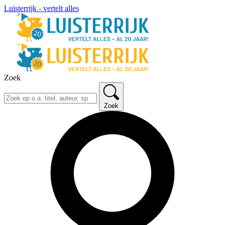
Luisterrijk - vertelt alles
Zoek
Zoek