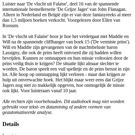
Luister naar 'De vlucht uit Falaise', deel 16 van de spannende
internationale bestsellerserie 'De Grijze Jager' van John Flanagan.
Alleen in Nederland en België zijn er van deze fantasyreeks al meer
dan 1,5 miljoen boeken verkocht. Voorgelezen door Ellen van
Rossum.
In 'De vlucht uit Falaise' hoor je hoe het verdergaat met Maddie en
Will na de spannende cliffhanger van boek 15 ('De vermiste prins').
Will en Maddie zijn gevangenen van de machtsbeluste baron
Lassigny, die ook de prins heeft ontvoerd die zij hadden willen
bevrijden. Kunnen ze ontsnappen en hun missie voltooien door de
prins veilig thuis te krijgen? De situatie lijkt almaar slechter te
worden. De baron speelt een vuil spelletje en de prins berust in zijn
lot. Alle hoop op ontsnapping lijkt verloren - maar dan krijgen ze
hulp uit onverwachte hoek. Het blijkt maar weer eens dat Grijze
Jagers nog niet zo makkelijk opgeven, hoe onmogelijk de missie
ook lijkt. Voor luisteraars vanaf 10 jaar.
Alle rechten zijn voorbehouden. Dit audioboek mag niet worden
gebruikt voor tekst- en datamining of andere vormen van
geautomatiseerde analyse.
Details