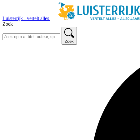
Luisterrijk - vertelt alles
Zoek
Zoek