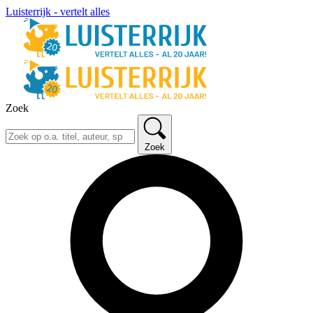
Luisterrijk - vertelt alles
Zoek
Zoek