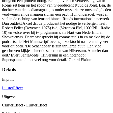
dringend een primeur nodig. Een tip over een verkeersongeval in
Rome zet hem op het spoor van tv-producent Ruud de Jong. Lea, de
dochter van de mediamagnaat, is onder mysterieuze omstandigheden
verdwenen en de mannen sluiten een pact. Hun onderzoek wijst al
snel in de richting van iemand binnen Ruuds internationale netwerk.
Dan ontdekt Aksel dat de producent het nodige te verbergen heeft...
Robert Feller (Deventer, 1975) is dj (Veronica FM, 100%NL, Radio
10) en voice-over bij tv-programma's als Hart van Nederland en
Shownieuws. Daarnaast spreekt hij commercials in en maakte hij de
podcastserie 'Het Manuscript' over zijn zoektocht naar een uitgever
voor dit boek. 'De Schandpaal' is zijn thrillerde.buut. 'Een vlot
geschreven kijkje achter de schermen van Hilversum. Actueler dan
ooit.' Evert Santegoeds. 'Hilversum in een notendop!
Superspannend met veel oog voor detail.' Gerard Ekdom
Details
Imprint
LuisterEffect
Uitgever
ClusterEffect - LuisterEffect