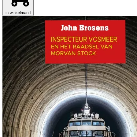
in winkelmand