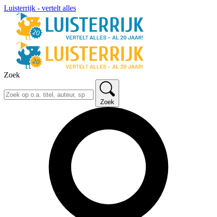
Luisterrijk - vertelt alles
Zoek
Zoek