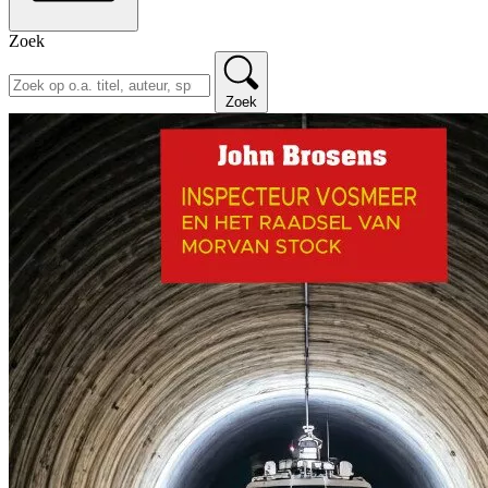
Zoek
Zoek