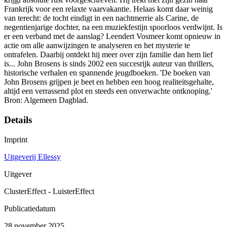
Frankrijk voor een relaxte vaarvakantie. Helaas komt daar weinig
van terecht: de tocht eindigt in een nachtmerrie als Carine, de
negentienjarige dochter, na een muziekfestijn spoorloos verdwijnt. Is
er een verband met de aanslag? Leendert Vosmeer komt opnieuw in
actie om alle aanwijzingen te analyseren en het mysterie te
ontrafelen. Daarbij ontdekt hij meer over zijn familie dan hem lief
is... John Brosens is sinds 2002 een succesrijk auteur van thrillers,
historische verhalen en spannende jeugdboeken. 'De boeken van
John Brosens grijpen je beet en hebben een hoog realiteitsgehalte,
altijd een verrassend plot en steeds een onverwachte ontknoping.'
Bron: Algemeen Dagblad.
Details
Imprint
Uitgeverij Ellessy
Uitgever
ClusterEffect - LuisterEffect
Publicatiedatum
28 november 2025