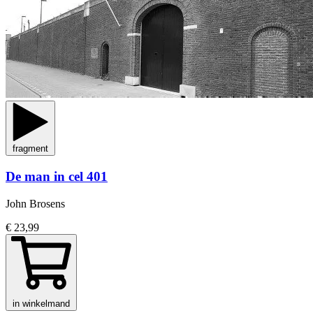
fragment
De man in cel 401
John Brosens
€ 23,99
in winkelmand