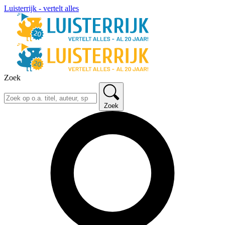
Luisterrijk - vertelt alles
Zoek
Zoek