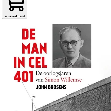
in winkelmand