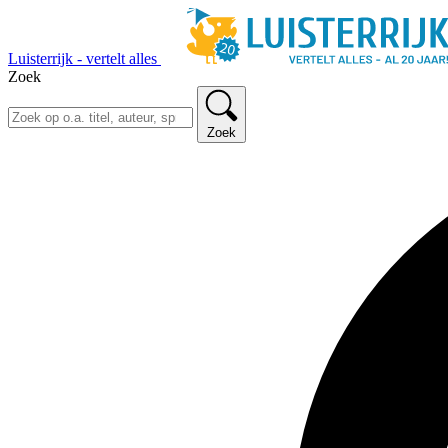
Luisterrijk - vertelt alles
Zoek
Zoek