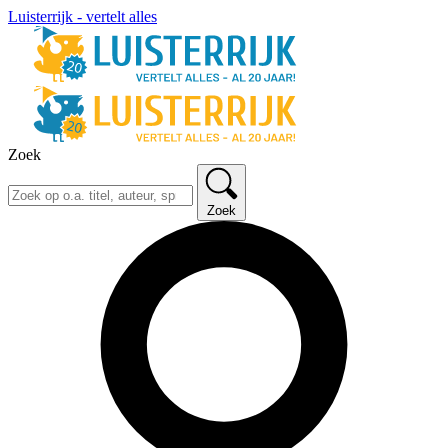
Luisterrijk - vertelt alles
Zoek
Zoek