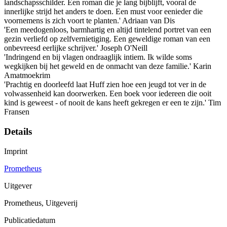
landschapsschilder. Een roman die je lang bijblijft, vooral de
innerlijke strijd het anders te doen. Een must voor eenieder die
voornemens is zich voort te planten.' Adriaan van Dis
'Een meedogenloos, barmhartig en altijd tintelend portret van een
gezin verliefd op zelfvernietiging. Een geweldige roman van een
onbevreesd eerlijke schrijver.' Joseph O'Neill
'Indringend en bij vlagen ondraaglijk intiem. Ik wilde soms
wegkijken bij het geweld en de onmacht van deze familie.' Karin
Amatmoekrim
'Prachtig en doorleefd laat Huff zien hoe een jeugd tot ver in de
volwassenheid kan doorwerken. Een boek voor iedereen die ooit
kind is geweest - of nooit de kans heeft gekregen er een te zijn.' Tim
Fransen
Details
Imprint
Prometheus
Uitgever
Prometheus, Uitgeverij
Publicatiedatum