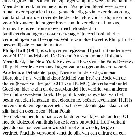
en een grote tuin, samen met zijn ogenschijnlijk welvarende familie.
Maar de buren kunnen niets horen. Wat je van bloed weet is een
roman over opgroeien in een gewelddadig gezin, over de wording
van kind tot man, en over de liefde - de liefde voor Cato, maar ook
voor Alexander, de jongere broer van de verteller en hun zus,
Emilie. Het is een roman over machteloosheid in
familieverhoudingen en over de vraag of je jezelf ooit uit die
verhoudingen kunt bevrijden. Wat je van bloed weet is Philip Huffs
persoonlijkste roman tot nu toe.
Philip Huff
(1984) is schrijver en regisseur. Hij schrijft onder meer
voor NRC Handelsblad, De Groene Amsterdammer, Hollands
Maandblad, The New York Review of Books en The Paris Review.
Hij publiceerde de romans Dagen van gras (genomineerd voor de
Academica Debutantenprijs), Niemand in de stad (winnaar
Dioraphte Prijs, verfilmd door Michiel van Erp) en Boek van de
doden (keuze van het jaar 2014 van HUMO), de verhalenbundel
Goed om hier te zijn en de essaybundel Het verdriet van anderen.
'Een indrukwekkend boek. De pijnlijk kale, rauwe taal van het
begin vult zich langzaam met eloquentie, poëzie, levenslust. Huff is
onverschrokken tegenover iets afschrikwekkends gaan staan, met
zijn hart én ogen open.' Nina Polak
'Een beklemmende roman over kinderen van kijvende ouders. Of
hoe de klotezooi van thuis jonge levens ontwricht. Huff verkent
genadeloos hoe een zoon worstelt met zijn woede, leegte en
verdriet. Prachtig verwoord - met de blik van een chirurg en een