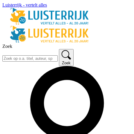
Luisterrijk - vertelt alles
Zoek
Zoek