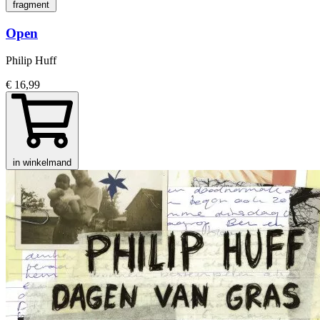
fragment
Open
Philip Huff
€ 16,99
in winkelmand