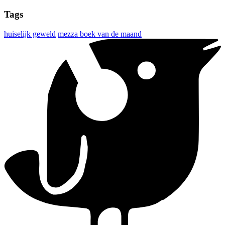
Tags
huiselijk geweld
mezza boek van de maand