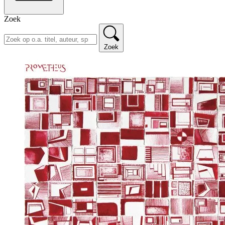
Zoek
Zoek