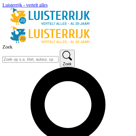
Luisterrijk - vertelt alles
Zoek
Zoek