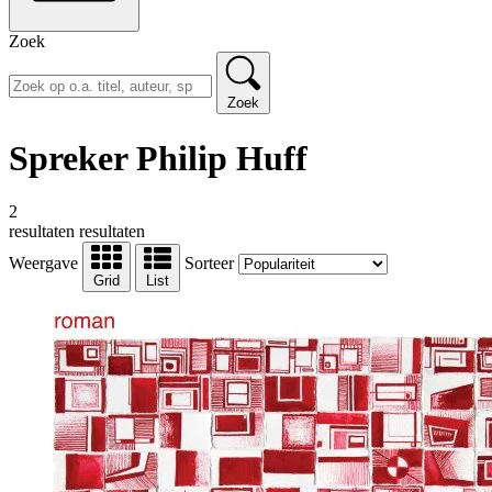
Zoek
Zoek
Spreker Philip Huff
2
resultaten
resultaten
Weergave
Sorteer
Grid
List