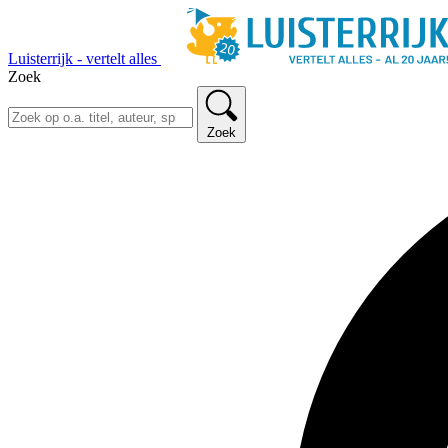
Luisterrijk - vertelt alles
Zoek
Zoek