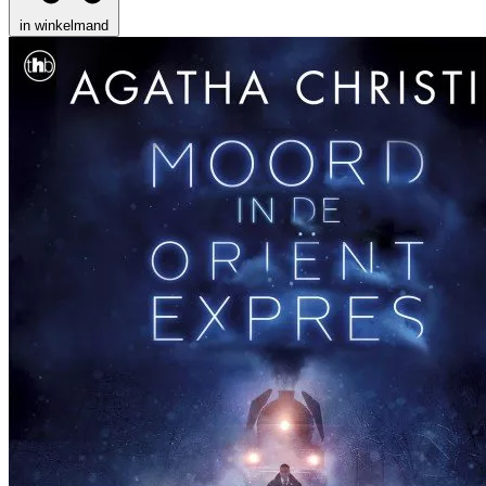
in winkelmand