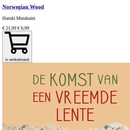
Norwegian Wood
Haruki Murakami
€ 21,99
€ 6,99
in winkelmand