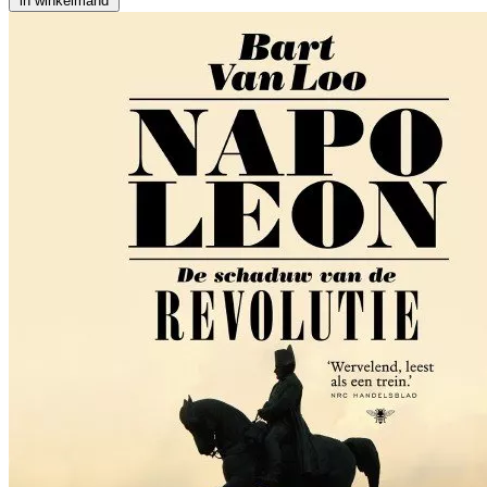
in winkelmand