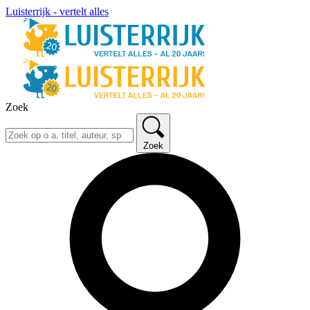
Luisterrijk - vertelt alles
Zoek
Zoek