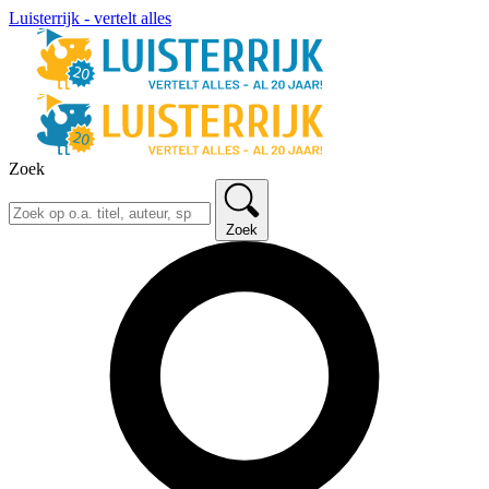
Luisterrijk - vertelt alles
Zoek
Zoek