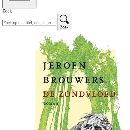
Zoek
Zoek