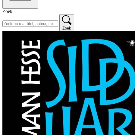
Zoek
Zoek