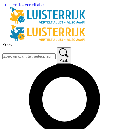
Luisterrijk - vertelt alles
Zoek
Zoek