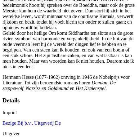
bedelmonnik hoort hij spreken over de Boeddha, maar ook de grote
Meester kan hem de waarheid niet geven. Dan stort hij zich in het
wereldse leven, wordt minnaar van de courtisane Kamala, verwerft
rijkdom en bezit, totdat hij voelt hierin ten onder te zullen gaan; en
opnieuw wordt hij bedelaar.
Geleid door het heilige Om komt Siddhartha ten slotte aan de grote
rivier, symbool van harmonie en vergankelijkheid. In de hut van de
oude veerman leert hij de wereld der dingen lief te hebben en te
begrijpen. Van een steen kan ik houden, en ook van een boom of
een stuk schors. Het zijn tastbare zaken, en van wat tastbaar is kan
men houden. Maar van woorden kan ik niet houden. Daarom zie ik
niets in een leer.
Hermann Hesse (1877-1962) ontving in 1946 de Nobelprijs voor
Literatuur. Tot zijn beroemdste romans horen
Demian, De
steppewolf, Narziss en Goldmund
en
Het Kralenspel
.
Details
Imprint
Bezige Bij b.v., Uitgeverij De
Uitgever